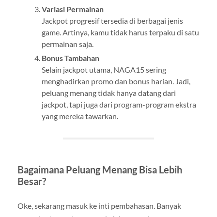
Variasi Permainan
Jackpot progresif tersedia di berbagai jenis
game. Artinya, kamu tidak harus terpaku di satu
permainan saja.
Bonus Tambahan
Selain jackpot utama, NAGA15 sering
menghadirkan promo dan bonus harian. Jadi,
peluang menang tidak hanya datang dari
jackpot, tapi juga dari program-program ekstra
yang mereka tawarkan.
Bagaimana Peluang Menang Bisa Lebih
Besar?
Oke, sekarang masuk ke inti pembahasan. Banyak