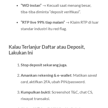
“WD instan”
→ Kecuali saat menang besar,
tiba-tiba diminta “deposit verifikasi”.
“RTP live 99% tiap malam”
→ Klaim RTP di luar
standar industri itu red flag.
Kalau Terlanjur Daftar atau Deposit,
Lakukan Ini
Stop deposit sekarang juga.
Amankan rekening & e-wallet
: Matikan
saved
card
, aktifkan 2FA, ubah PIN/password.
Kumpulkan bukti
: Screenshot T&C, chat CS,
riwayat transaksi.