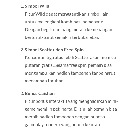
Simbol Wild
Fitur Wild dapat menggantikan simbol lain
untuk melengkapi kombinasi pemenang.
Dengan begitu, peluang meraih kemenangan
berturut-turut semakin terbuka lebar.
Simbol Scatter dan Free Spin
Kehadiran tiga atau lebih Scatter akan memicu
putaran gratis. Selama free spin, pemain bisa
mengumpulkan hadiah tambahan tanpa harus
menambah taruhan.
Bonus Caishen
Fitur bonus interaktif yang menghadirkan mini-
game memilih peti harta. Di sinilah pemain bisa
meraih hadiah tambahan dengan nuansa
gameplay modern yang penuh kejutan.