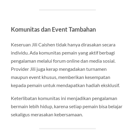
Komunitas dan Event Tambahan
Keseruan Jili Caishen tidak hanya dirasakan secara
individu. Ada komunitas pemain yang aktif berbagi
pengalaman melalui forum online dan media sosial.
Provider Jili juga kerap mengadakan turnamen
maupun event khusus, memberikan kesempatan
kepada pemain untuk mendapatkan hadiah eksklusif.
Keterlibatan komunitas ini menjadikan pengalaman
bermain lebih hidup, karena setiap pemain bisa belajar
sekaligus merasakan kebersamaan.