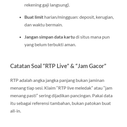
rekening gaji langsung).
Buat limit
harian/mingguan: deposit, kerugian,
dan waktu bermain.
Jangan simpan data kartu
di situs mana pun
yang belum terbukti aman.
Catatan Soal “RTP Live” & “Jam Gacor”
RTP adalah angka jangka panjang bukan jaminan
menang tiap sesi. Klaim “RTP live meledak” atau “jam
menang pasti” sering dijadikan pancingan. Pakai data
itu sebagai referensi tambahan, bukan patokan buat
all-in.