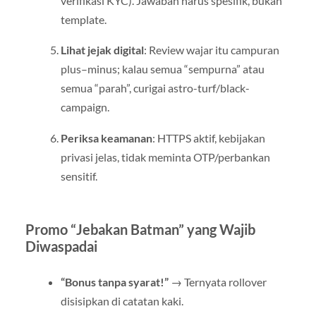
verifikasi KYC). Jawaban harus spesifik, bukan
template.
Lihat jejak digital
: Review wajar itu campuran
plus–minus; kalau semua “sempurna” atau
semua “parah”, curigai astro-turf/black-
campaign.
Periksa keamanan
: HTTPS aktif, kebijakan
privasi jelas, tidak meminta OTP/perbankan
sensitif.
Promo “Jebakan Batman” yang Wajib
Diwaspadai
“Bonus tanpa syarat!”
→ Ternyata rollover
disisipkan di catatan kaki.