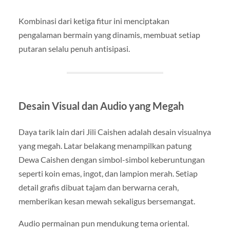
Kombinasi dari ketiga fitur ini menciptakan
pengalaman bermain yang dinamis, membuat setiap
putaran selalu penuh antisipasi.
Desain Visual dan Audio yang Megah
Daya tarik lain dari Jili Caishen adalah desain visualnya
yang megah. Latar belakang menampilkan patung
Dewa Caishen dengan simbol-simbol keberuntungan
seperti koin emas, ingot, dan lampion merah. Setiap
detail grafis dibuat tajam dan berwarna cerah,
memberikan kesan mewah sekaligus bersemangat.
Audio permainan pun mendukung tema oriental.