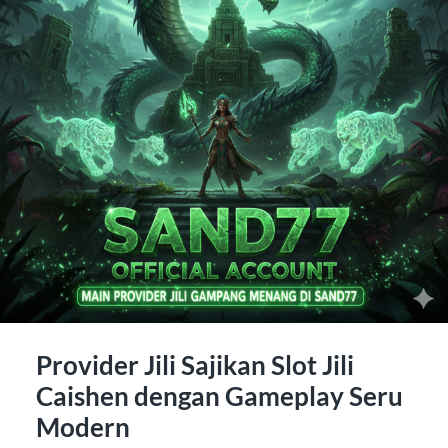
Provider Jili Sajikan Slot Jili
Caishen dengan Gameplay Seru
Modern