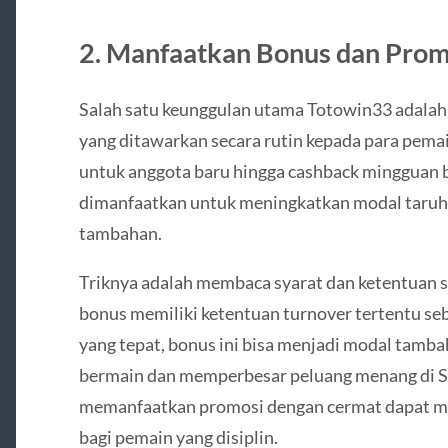
2. Manfaatkan Bonus dan Prom
Salah satu keunggulan utama Totowin33 adalah
yang ditawarkan secara rutin kepada para pema
untuk anggota baru hingga cashback mingguan ba
dimanfaatkan untuk meningkatkan modal taruh
tambahan.
Triknya adalah membaca syarat dan ketentuan s
bonus memiliki ketentuan turnover tertentu seb
yang tepat, bonus ini bisa menjadi modal tam
bermain dan memperbesar peluang menang di S
memanfaatkan promosi dengan cermat dapat me
bagi pemain yang disiplin.