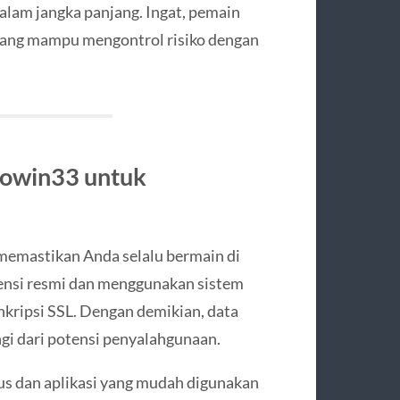
alam jangka panjang. Ingat, pemain
 yang mampu mengontrol risiko dengan
towin33 untuk
 memastikan Anda selalu bermain di
isensi resmi dan menggunakan sistem
nkripsi SSL. Dengan demikian, data
ngi dari potensi penyalahgunaan.
us dan aplikasi yang mudah digunakan