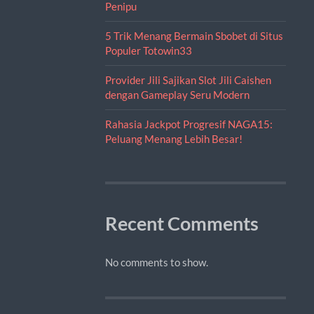
Penipu
5 Trik Menang Bermain Sbobet di Situs
Populer Totowin33
Provider Jili Sajikan Slot Jili Caishen
dengan Gameplay Seru Modern
Rahasia Jackpot Progresif NAGA15:
Peluang Menang Lebih Besar!
Recent Comments
No comments to show.