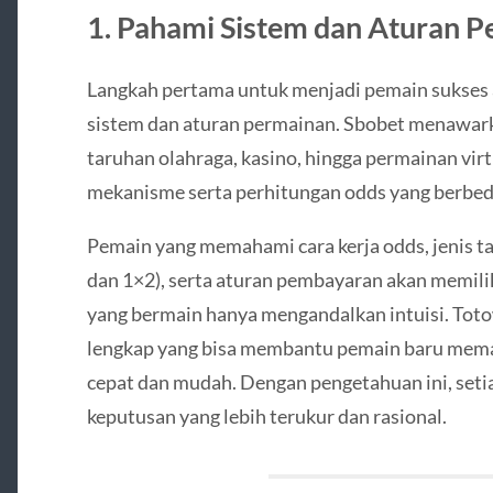
1. Pahami Sistem dan Aturan 
Langkah pertama untuk menjadi pemain sukses
sistem dan aturan permainan. Sbobet menawark
taruhan olahraga, kasino, hingga permainan vir
mekanisme serta perhitungan odds yang berbed
Pemain yang memahami cara kerja odds, jenis ta
dan 1×2), serta aturan pembayaran akan memil
yang bermain hanya mengandalkan intuisi. Tot
lengkap yang bisa membantu pemain baru mem
cepat dan mudah. Dengan pengetahuan ini, seti
keputusan yang lebih terukur dan rasional.