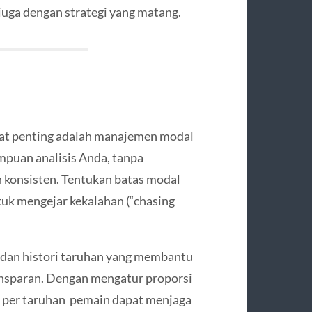
juga dengan strategi yang matang.
n
gat penting adalah manajemen modal
puan analisis Anda, tanpa
n konsisten. Tentukan batas modal
tuk mengejar kekalahan (“chasing
 dan histori taruhan yang membantu
nsparan. Dengan mengatur proporsi
l per taruhan pemain dapat menjaga