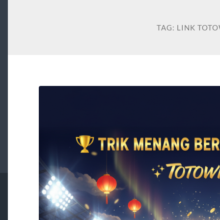
TAG:
LINK TOT