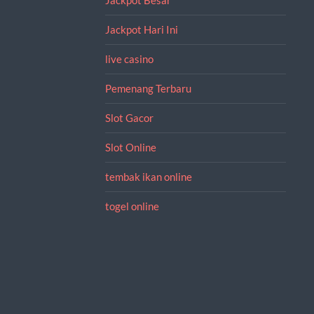
Jackpot Hari Ini
live casino
Pemenang Terbaru
Slot Gacor
Slot Online
tembak ikan online
togel online