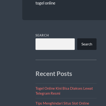
togel online
SEARCH
Search
Recent Posts
Togel Online Kini Bisa Diakses Lewat
Telegram Resmi
Tips Menghindari Situs Slot Online