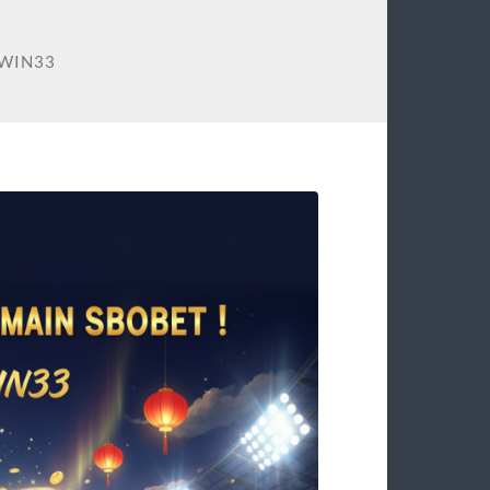
OWIN33