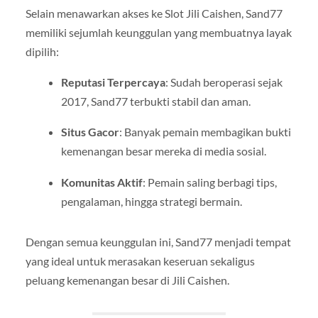
Selain menawarkan akses ke Slot Jili Caishen, Sand77
memiliki sejumlah keunggulan yang membuatnya layak
dipilih:
Reputasi Terpercaya
: Sudah beroperasi sejak
2017, Sand77 terbukti stabil dan aman.
Situs Gacor
: Banyak pemain membagikan bukti
kemenangan besar mereka di media sosial.
Komunitas Aktif
: Pemain saling berbagi tips,
pengalaman, hingga strategi bermain.
Dengan semua keunggulan ini, Sand77 menjadi tempat
yang ideal untuk merasakan keseruan sekaligus
peluang kemenangan besar di Jili Caishen.