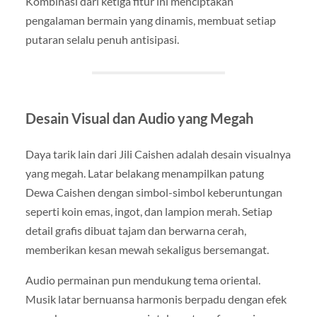
Kombinasi dari ketiga fitur ini menciptakan
pengalaman bermain yang dinamis, membuat setiap
putaran selalu penuh antisipasi.
Desain Visual dan Audio yang Megah
Daya tarik lain dari Jili Caishen adalah desain visualnya
yang megah. Latar belakang menampilkan patung
Dewa Caishen dengan simbol-simbol keberuntungan
seperti koin emas, ingot, dan lampion merah. Setiap
detail grafis dibuat tajam dan berwarna cerah,
memberikan kesan mewah sekaligus bersemangat.
Audio permainan pun mendukung tema oriental.
Musik latar bernuansa harmonis berpadu dengan efek