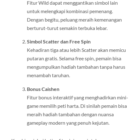
Fitur Wild dapat menggantikan simbol lain
untuk melengkapi kombinasi pemenang.
Dengan begitu, peluang meraih kemenangan
berturut-turut semakin terbuka lebar.
Simbol Scatter dan Free Spin
Kehadiran tiga atau lebih Scatter akan memicu
putaran gratis. Selama free spin, pemain bisa
mengumpulkan hadiah tambahan tanpa harus
menambah taruhan.
Bonus Caishen
Fitur bonus interaktif yang menghadirkan mini-
game memilih peti harta. Di sinilah pemain bisa
meraih hadiah tambahan dengan nuansa
gameplay modern yang penuh kejutan.