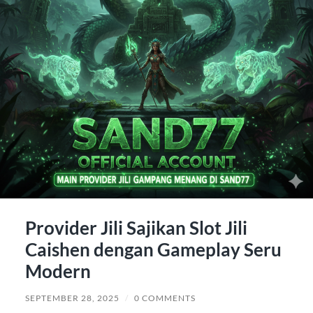
Provider Jili Sajikan Slot Jili
Caishen dengan Gameplay Seru
Modern
SEPTEMBER 28, 2025
/
0 COMMENTS