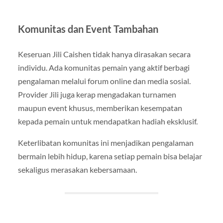
Komunitas dan Event Tambahan
Keseruan Jili Caishen tidak hanya dirasakan secara
individu. Ada komunitas pemain yang aktif berbagi
pengalaman melalui forum online dan media sosial.
Provider Jili juga kerap mengadakan turnamen
maupun event khusus, memberikan kesempatan
kepada pemain untuk mendapatkan hadiah eksklusif.
Keterlibatan komunitas ini menjadikan pengalaman
bermain lebih hidup, karena setiap pemain bisa belajar
sekaligus merasakan kebersamaan.