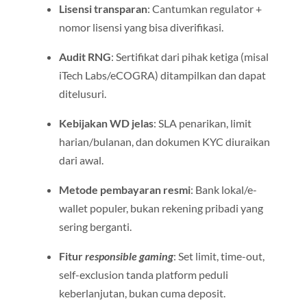
Lisensi transparan
: Cantumkan regulator +
nomor lisensi yang bisa diverifikasi.
Audit RNG
: Sertifikat dari pihak ketiga (misal
iTech Labs/eCOGRA) ditampilkan dan dapat
ditelusuri.
Kebijakan WD jelas
: SLA penarikan, limit
harian/bulanan, dan dokumen KYC diuraikan
dari awal.
Metode pembayaran resmi
: Bank lokal/e-
wallet populer, bukan rekening pribadi yang
sering berganti.
Fitur
responsible gaming
: Set limit, time-out,
self-exclusion tanda platform peduli
keberlanjutan, bukan cuma deposit.