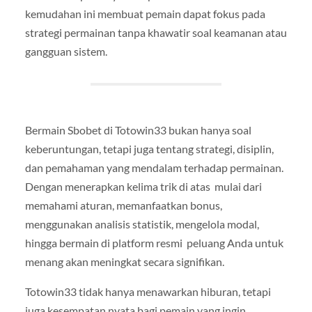
kemudahan ini membuat pemain dapat fokus pada
strategi permainan tanpa khawatir soal keamanan atau
gangguan sistem.
Bermain Sbobet di Totowin33 bukan hanya soal
keberuntungan, tetapi juga tentang strategi, disiplin,
dan pemahaman yang mendalam terhadap permainan.
Dengan menerapkan kelima trik di atas mulai dari
memahami aturan, memanfaatkan bonus,
menggunakan analisis statistik, mengelola modal,
hingga bermain di platform resmi peluang Anda untuk
menang akan meningkat secara signifikan.
Totowin33 tidak hanya menawarkan hiburan, tetapi
juga kesempatan nyata bagi pemain yang ingin