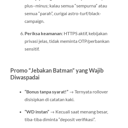
plus–minus; kalau semua “sempurna” atau
semua “parah”, curigai astro-turf/black-
campaign.
Periksa keamanan
: HTTPS aktif, kebijakan
privasi jelas, tidak meminta OTP/perbankan
sensitif.
Promo “Jebakan Batman” yang Wajib
Diwaspadai
“Bonus tanpa syarat!”
→ Ternyata rollover
disisipkan di catatan kaki.
“WD instan”
→ Kecuali saat menang besar,
tiba-tiba diminta “deposit verifikasi”.