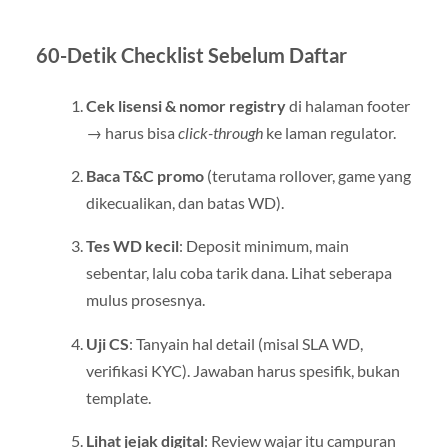
60-Detik Checklist Sebelum Daftar
Cek lisensi & nomor registry
di halaman footer
→ harus bisa
click-through
ke laman regulator.
Baca T&C promo
(terutama rollover, game yang
dikecualikan, dan batas WD).
Tes WD kecil
: Deposit minimum, main
sebentar, lalu coba tarik dana. Lihat seberapa
mulus prosesnya.
Uji CS
: Tanyain hal detail (misal SLA WD,
verifikasi KYC). Jawaban harus spesifik, bukan
template.
Lihat jejak digital
: Review wajar itu campuran