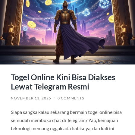
Togel Online Kini Bisa Diakses
Lewat Telegram Resmi
NOVEMBER 11, 2025
/
0 COMMENTS
Siapa sangka kalau sekarang bermain togel online bisa
semudah membuka chat di Telegram? Yap, kemajuan
teknologi memang nggak ada habisnya, dan kali ini