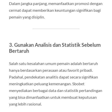
Dalam jangka panjang, memanfaatkan promosi dengan
cermat dapat memberikan keuntungan signifikan bagi
pemain yang disiplin.
3. Gunakan Analisis dan Statistik Sebelum
Bertaruh
Salah satu kesalahan umum pemain adalah bertaruh
hanya berdasarkan perasaan atau favorit pribadi.
Padahal, pendekatan analitis dapat secara signifikan
meningkatkan peluang kemenangan. Sbobet
menyediakan berbagai data dan statistik pertandingan
yang bisa dimanfaatkan untuk membuat keputusan
yang lebih rasional.