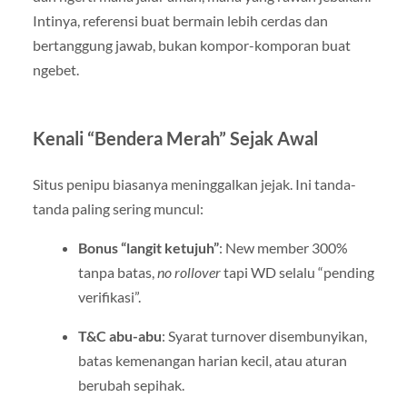
Intinya, referensi buat bermain lebih cerdas dan
bertanggung jawab, bukan kompor-komporan buat
ngebet.
Kenali “Bendera Merah” Sejak Awal
Situs penipu biasanya meninggalkan jejak. Ini tanda-
tanda paling sering muncul:
Bonus “langit ketujuh”
: New member 300%
tanpa batas,
no rollover
tapi WD selalu “pending
verifikasi”.
T&C abu-abu
: Syarat turnover disembunyikan,
batas kemenangan harian kecil, atau aturan
berubah sepihak.