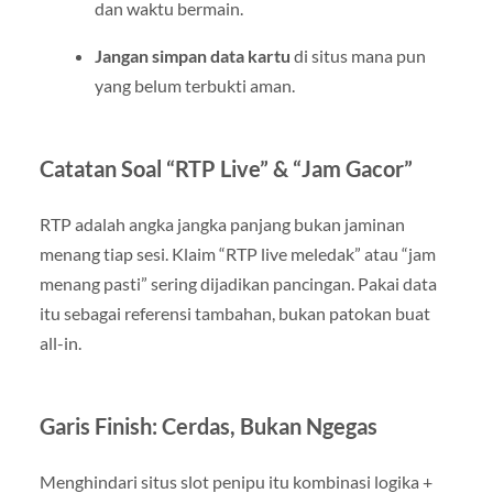
dan waktu bermain.
Jangan simpan data kartu
di situs mana pun
yang belum terbukti aman.
Catatan Soal “RTP Live” & “Jam Gacor”
RTP adalah angka jangka panjang bukan jaminan
menang tiap sesi. Klaim “RTP live meledak” atau “jam
menang pasti” sering dijadikan pancingan. Pakai data
itu sebagai referensi tambahan, bukan patokan buat
all-in.
Garis Finish: Cerdas, Bukan Ngegas
Menghindari situs slot penipu itu kombinasi logika +