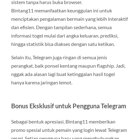
sistem tanpa harus buka browser.
Bintang11 memanfaatkan keunggulan ini untuk
menciptakan pengalaman bermain yang lebih interaktif
dan efisien. Dengan tampilan sederhana, semua
informasi togel mulai dari angka keluaran, prediksi,
hingga statistik bisa diakses dengan satu ketikan.
Selain itu, Telegram juga ringan di semua jenis
perangkat, baik ponsel kentang maupun flagship. Jadi,
nggak ada alasan lagi buat ketinggalan hasil togel
hanya karena jaringan lemot.
Bonus Eksklusif untuk Pengguna Telegram
Sebagai bentuk apresiasi, Bintang11 memberikan
promo spesial untuk pemain yang login lewat Telegram
resmi. Setiap pengguna baru yang menghubungkan