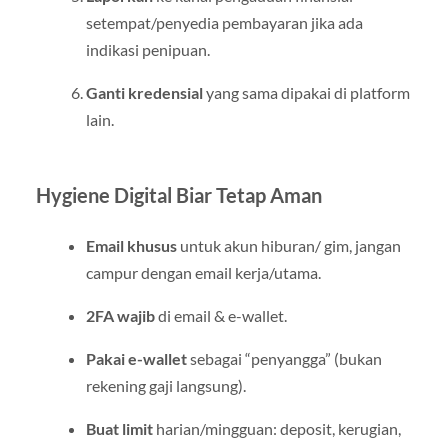
setempat/penyedia pembayaran jika ada
indikasi penipuan.
Ganti kredensial
yang sama dipakai di platform
lain.
Hygiene Digital Biar Tetap Aman
Email khusus
untuk akun hiburan/ gim, jangan
campur dengan email kerja/utama.
2FA wajib
di email & e-wallet.
Pakai e-wallet
sebagai “penyangga” (bukan
rekening gaji langsung).
Buat limit
harian/mingguan: deposit, kerugian,