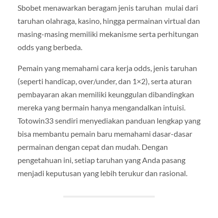
Sbobet menawarkan beragam jenis taruhan mulai dari
taruhan olahraga, kasino, hingga permainan virtual dan
masing-masing memiliki mekanisme serta perhitungan
odds yang berbeda.
Pemain yang memahami cara kerja odds, jenis taruhan
(seperti handicap, over/under, dan 1×2), serta aturan
pembayaran akan memiliki keunggulan dibandingkan
mereka yang bermain hanya mengandalkan intuisi.
Totowin33 sendiri menyediakan panduan lengkap yang
bisa membantu pemain baru memahami dasar-dasar
permainan dengan cepat dan mudah. Dengan
pengetahuan ini, setiap taruhan yang Anda pasang
menjadi keputusan yang lebih terukur dan rasional.