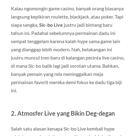
Kalau ngomongin game casino, banyak orang biasanya
langsung kepikiran roulette, blackjack, atau poker. Tapi
siapa sangka,
Sic-bo Live
justru jadi bintang baru
tahun ini. Padahal sebelumnya permainan dadu ini
sempat tenggelam karena kalah hype sama game lain
yang dianggap lebih modern. Nah, belakangan ini
justru muncul tren baru di kalangan pecinta live casino,
di mana Sic-bo balik lagi jadi sorotan utama. Bahkan,
banyak pemain yang rela meninggalkan meja
permainan favorit mereka demi fokus ke dadu tiga biji
ini.
2. Atmosfer Live yang Bikin Deg-degan
Salah satu alasan kenapa Sic-bo Live kembali hype