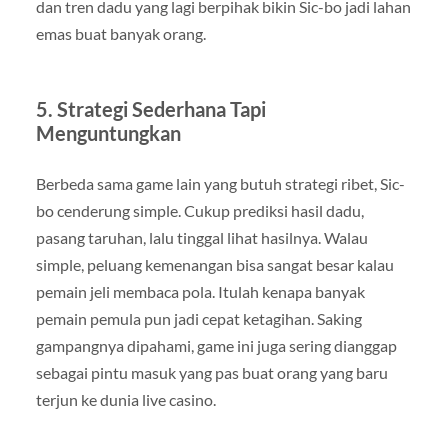
dan tren dadu yang lagi berpihak bikin Sic-bo jadi lahan
emas buat banyak orang.
5. Strategi Sederhana Tapi
Menguntungkan
Berbeda sama game lain yang butuh strategi ribet, Sic-
bo cenderung simple. Cukup prediksi hasil dadu,
pasang taruhan, lalu tinggal lihat hasilnya. Walau
simple, peluang kemenangan bisa sangat besar kalau
pemain jeli membaca pola. Itulah kenapa banyak
pemain pemula pun jadi cepat ketagihan. Saking
gampangnya dipahami, game ini juga sering dianggap
sebagai pintu masuk yang pas buat orang yang baru
terjun ke dunia live casino.