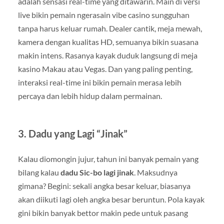
adalah sensasi real-time yang ditawarin. Main di versi
live bikin pemain ngerasain vibe casino sungguhan
tanpa harus keluar rumah. Dealer cantik, meja mewah,
kamera dengan kualitas HD, semuanya bikin suasana
makin intens. Rasanya kayak duduk langsung di meja
kasino Makau atau Vegas. Dan yang paling penting,
interaksi real-time ini bikin pemain merasa lebih
percaya dan lebih hidup dalam permainan.
3. Dadu yang Lagi “Jinak”
Kalau diomongin jujur, tahun ini banyak pemain yang
bilang kalau
dadu Sic-bo lagi jinak
. Maksudnya
gimana? Begini: sekali angka besar keluar, biasanya
akan diikuti lagi oleh angka besar beruntun. Pola kayak
gini bikin banyak bettor makin pede untuk pasang