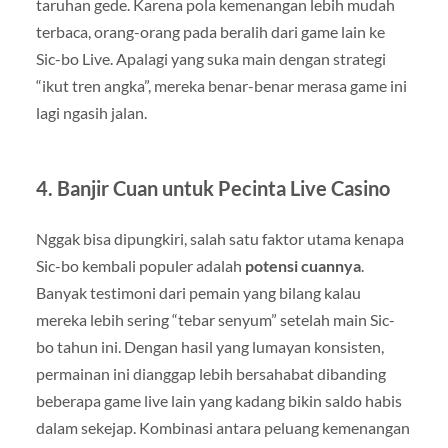
taruhan gede. Karena pola kemenangan lebih mudah
terbaca, orang-orang pada beralih dari game lain ke
Sic-bo Live. Apalagi yang suka main dengan strategi
“ikut tren angka”, mereka benar-benar merasa game ini
lagi ngasih jalan.
4. Banjir Cuan untuk Pecinta Live Casino
Nggak bisa dipungkiri, salah satu faktor utama kenapa
Sic-bo kembali populer adalah
potensi cuannya
.
Banyak testimoni dari pemain yang bilang kalau
mereka lebih sering “tebar senyum” setelah main Sic-
bo tahun ini. Dengan hasil yang lumayan konsisten,
permainan ini dianggap lebih bersahabat dibanding
beberapa game live lain yang kadang bikin saldo habis
dalam sekejap. Kombinasi antara peluang kemenangan