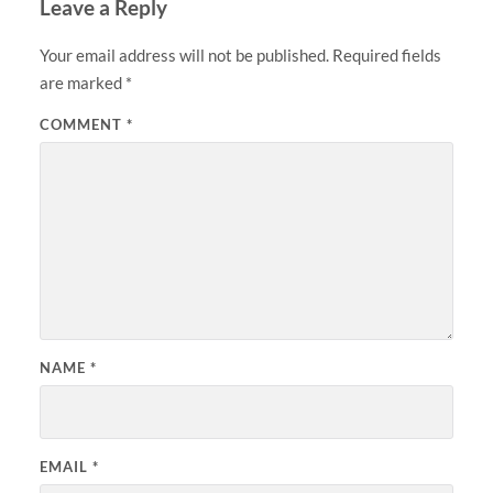
Leave a Reply
Your email address will not be published.
Required fields
are marked
*
COMMENT
*
NAME
*
EMAIL
*