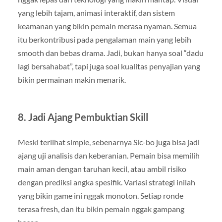
yang lebih tajam, animasi interaktif, dan sistem
keamanan yang bikin pemain merasa nyaman. Semua
itu berkontribusi pada pengalaman main yang lebih
smooth dan bebas drama. Jadi, bukan hanya soal “dadu
lagi bersahabat”, tapi juga soal kualitas penyajian yang
bikin permainan makin menarik.
8. Jadi Ajang Pembuktian Skill
Meski terlihat simple, sebenarnya Sic-bo juga bisa jadi
ajang uji analisis dan keberanian. Pemain bisa memilih
main aman dengan taruhan kecil, atau ambil risiko
dengan prediksi angka spesifik. Variasi strategi inilah
yang bikin game ini nggak monoton. Setiap ronde
terasa fresh, dan itu bikin pemain nggak gampang